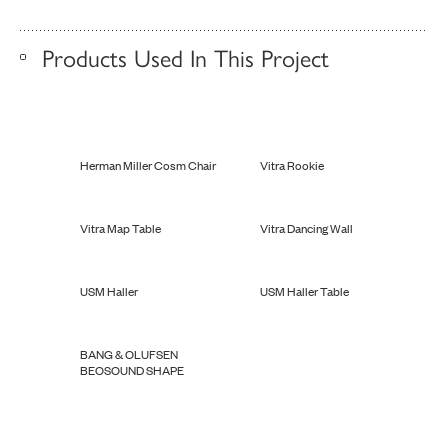
Products Used In This Project
Herman Miller Cosm Chair
Vitra Rookie
Vitra Map Table
Vitra Dancing Wall
USM Haller
USM Haller Table
BANG & OLUFSEN
BEOSOUND SHAPE