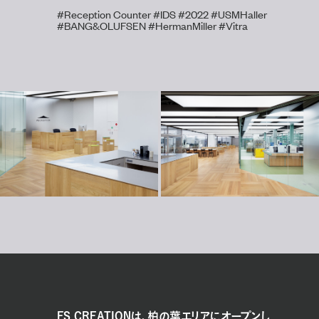
#Reception Counter
#IDS
#2022
#USMHaller
#BANG&OLUFSEN
#HermanMiller
#Vitra
FS CREATIONは、柏の葉エリアにオープンし