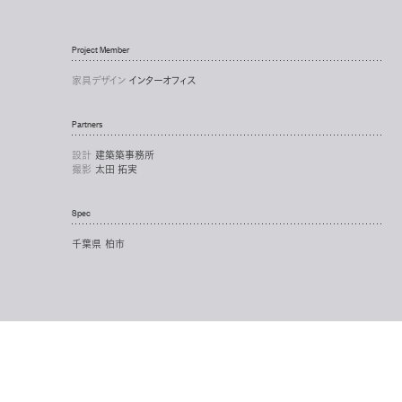
Project Member
家具デザイン
インターオフィス
Partners
設計
建築築事務所
撮影
太田 拓実
Spec
千葉県 柏市